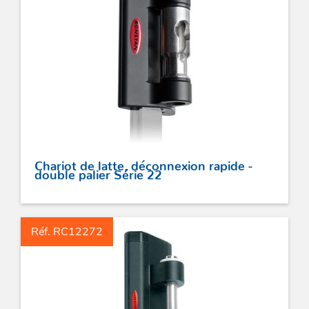
Chariot de latte, déconnexion rapide -
double palier Série 22
Réf. RC12272