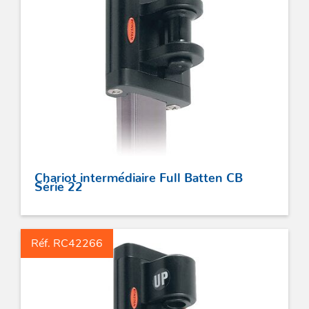
Chariot intermédiaire Full Batten CB
Série 22
Réf. RC42266