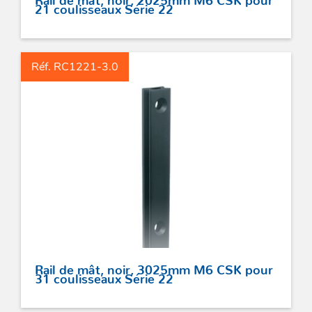
21 coulisseaux Série 22
Réf. RC1221-3.0
Rail de mât, noir, 3025mm M6 CSK pour
31 coulisseaux Série 22