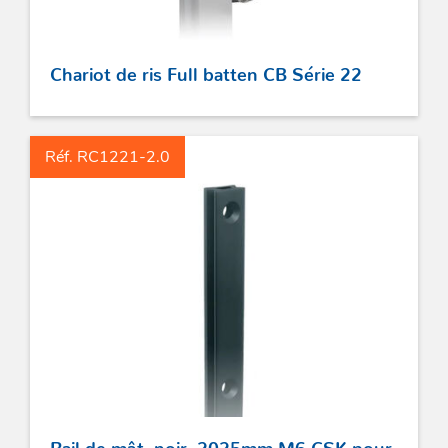
Chariot de ris Full batten CB Série 22
Réf. RC1221-2.0
Rail de mât, noir, 2025mm M6 CSK pour