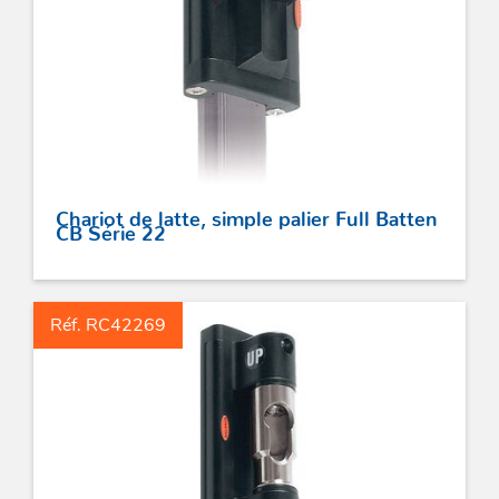
Chariot de latte, simple palier Full Batten
CB Série 22
Réf. RC42269