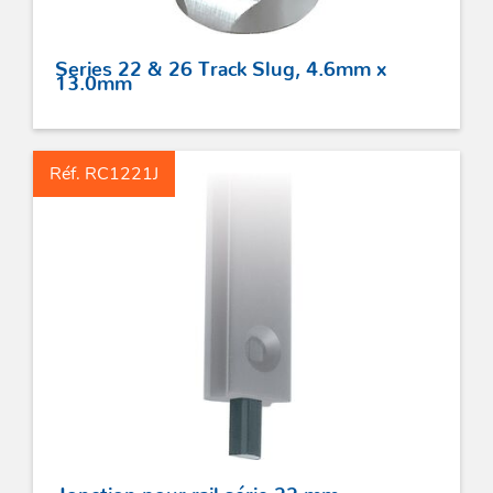
Series 22 & 26 Track Slug, 4.6mm x
13.0mm
Réf. RC1221J
Jonction pour rail série 22 mm