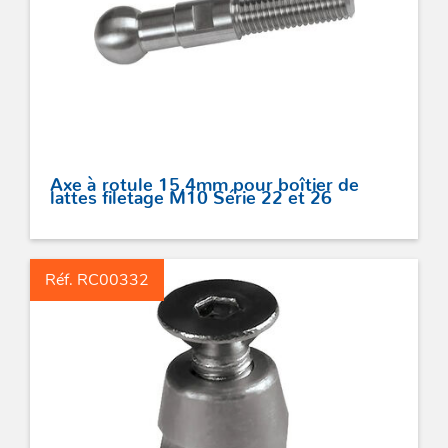
Axe à rotule 15,4mm pour boîtier de
lattes filetage M10 Série 22 et 26
Réf. RC00332