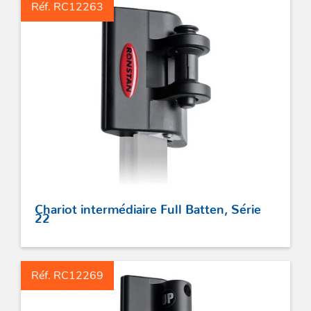
Réf. RC12263
Chariot intermédiaire Full Batten, Série
22
Réf. RC12269