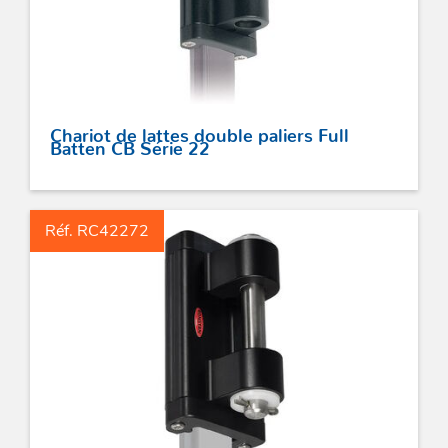
Chariot de lattes double paliers Full
Batten CB Série 22
Réf. RC42272