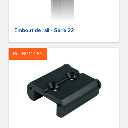
ACCASTILLAGE INOX
POULIES
Embout de rail - Série 22
COUTEAUX
SÉCURITÉ
Réf. RC12281
STICKS DE BARRE
GAMMES RONSTAN
PROFURL