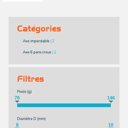
Aut
mod
Pou
Fr
d
roul
bô
Rid
H
Emmaga
Catégories
Acces
Acces
Axe imperdable
| 2
Acces
Pou
Grée
grée
in
Axe 6 pans creux
| 2
Mar
FORT
Acces
Ann
Pou
e
Filtres
sa
pass
r
Poids (
g
)
76
146
Fu
Bat
Entr
e
Pou
Ball
ouvr
Diamètre D (
mm
)
8
10