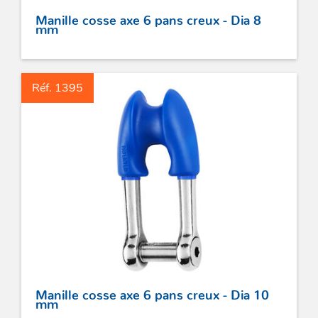
Manille cosse axe 6 pans creux - Dia 8
mm
ACCASTILLAGE INOX
Réf. 1395
POULIES
COUTEAUX
SÉCURITÉ
STICKS DE BARRE
GAMMES RONSTAN
Manille cosse axe 6 pans creux - Dia 10
mm
PROFURL