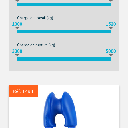
Acces
et go
Tour
Acces
- Ta
coin
Charge de travail (
kg
)
1000
1520
Charge de rupture (
kg
)
3000
5000
Réf. 1494