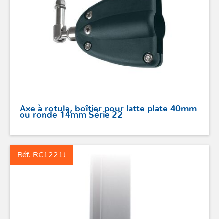
COUTEAUX
SÉCURITÉ
STICKS DE BARRE
GAMMES RONSTAN
Axe à rotule, boîtier pour latte plate 40mm
PROFURL
ou ronde 14mm Série 22
Réf. RC1221J