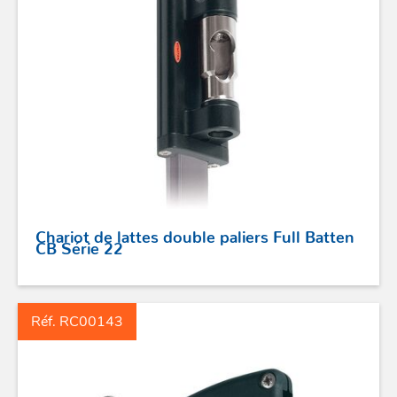
Chariot de lattes double paliers Full Batten
CB Série 22
ACCASTILLAGE INOX
Réf. RC00143
POULIES