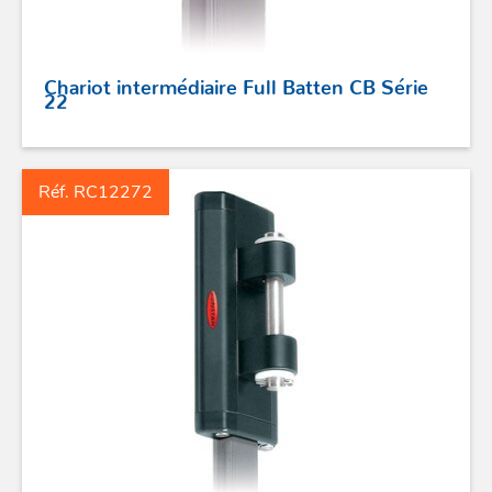
Chariot intermédiaire Full Batten CB Série
22
Réf. RC12272
ACCASTILLAGE INOX
POULIES
COUTEAUX
SÉCURITÉ