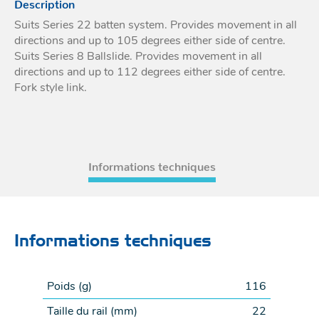
Description
Acces
et go
Tour
Suits Series 22 batten system. Provides movement in all
Acces
- Ta
directions and up to 105 degrees either side of centre.
coin
Suits Series 8 Ballslide. Provides movement in all
directions and up to 112 degrees either side of centre.
Fork style link.
Informations techniques
Informations techniques
Poids (
g
)
116
Taille du rail (
mm
)
22