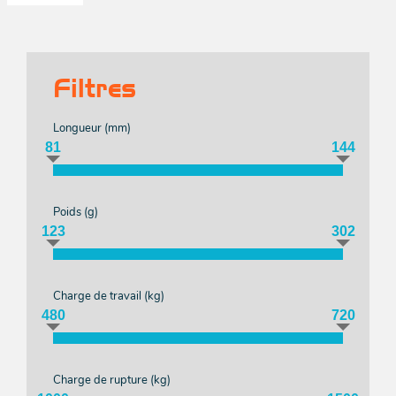
Aut
mod
Pou
Fr
d
roul
bô
Rid
H
Emmaga
Filtres
Acces
Acces
Longueur (
mm
)
Acces
Pou
81
144
Grée
grée
in
Mar
FORT
Poids (
g
)
Acces
Ann
123
302
Pou
e
sa
pass
r
Charge de travail (
kg
)
Fu
480
720
Bat
Entr
e
Pou
Ball
ouvr
Charge de rupture (
kg
)