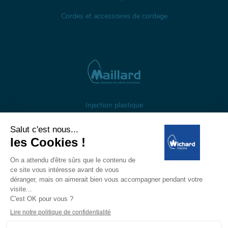
Cordes et accessoires de cordage
Injection plastique
À propos
Gestion des cookies
Mentions légales
Données personnelles
Wichard, 1 ZI de Felet, CS 50085, 63307 Thiers, France
Tél: +33 (0)4 73 51 65 00 — E-mail:
marine@wichard.com