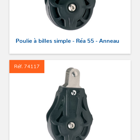
ACCASTILLAGE INOX
POULIES
Poulie à billes simple - Réa 55 - Anneau
COUTEAUX
Réf. 74117
SÉCURITÉ
STICKS DE BARRE
GAMMES RONSTAN
PROFURL