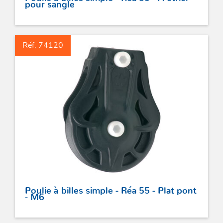
pour sangle
Réf. 74120
Poulie à billes simple - Réa 55 - Plat pont
- M6