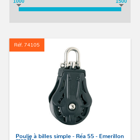
1000
1500
Acces
et go
Tour
Acces
- Ta
coin
Réf. 74105
Poulie à billes simple - Réa 55 - Emerillon
manille