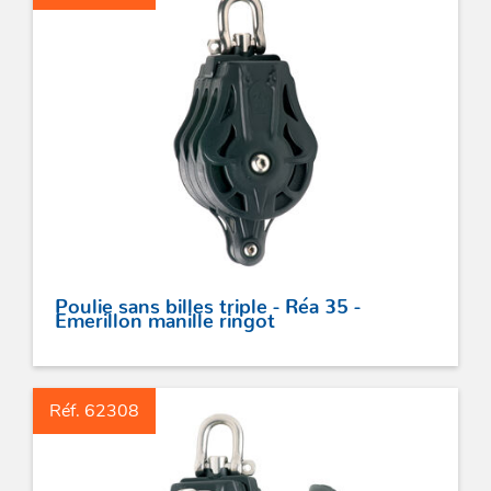
Poulie sans billes triple - Réa 35 -
Emerillon manille ringot
Réf. 62308