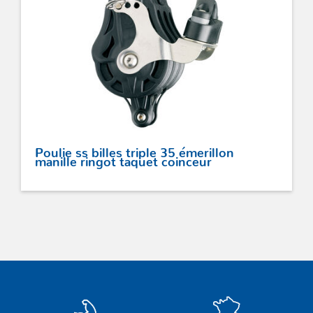
Poulie ss billes triple 35 émerillon
manille ringot taquet coinceur
ACCASTILLAGE INOX
POULIES
COUTEAUX