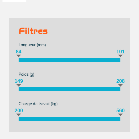
Aut
mod
Pou
Fr
d
roul
bô
Rid
H
Emmaga
Filtres
Acces
Acces
Longueur (
mm
)
Acces
Pou
84
101
Grée
grée
in
Mar
FORT
Poids (
g
)
Acces
Ann
149
208
Pou
e
sa
pass
r
Charge de travail (
kg
)
Fu
200
560
Bat
Entr
e
Pou
Ball
ouvr