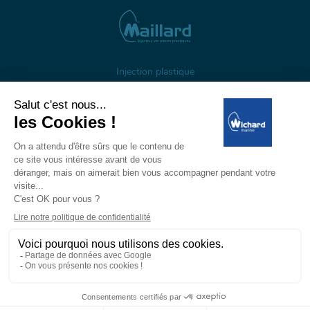
Injection plastique
À propos
Gestion des cookies
Mentions légales
Données personnelles
Wichard, 1 ZI de Felet, CS 50085, 63307 Thiers, France
Tél: +33 (0)4 73 51 65 00 — E-mail:
marine@wichard.com
© Wichard 2026
—
Réalisation ADDVISO
Espace
Espace