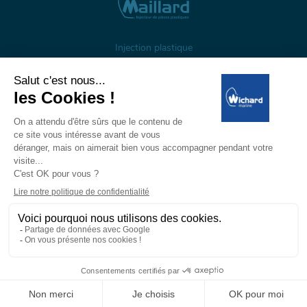
Injection plastique
À propos
Gestion des cookies
Mentions légales
Données personnelles
Wichard, 1 ZI de Felet, CS 50085, 63307 Thiers, France
Tél: +33 (0)4 73 51 65 00 — E-mail:
marine@wichard.com
© Wichard 2026
—
Réalisation ADDVISO
Espace
Espace
PARTICULIERS
PROFESSIONNELS