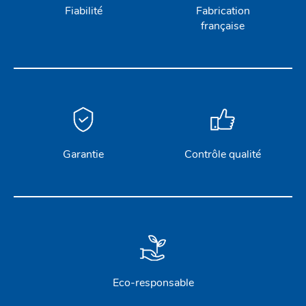
Fiabilité
Fabrication
française
ACCASTILLAGE INOX
POULIES
COUTEAUX
Garantie
Contrôle qualité
SÉCURITÉ
STICKS DE BARRE
GAMMES RONSTAN
Eco-responsable
PROFURL