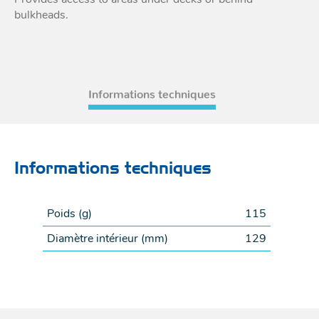
bulkheads.
Acces
et go
Tour
Acces
- Ta
coin
Informations techniques
Informations techniques
Poids (
g
)
115
Diamètre intérieur (
mm
)
129