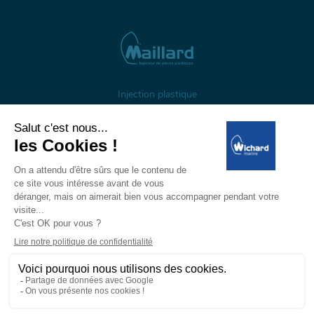
Injection plastique
À propos
Gestion des cookies
Mentions légales
Données personnelles
Wichard, 1 ZI de Felet, CS 50085, 63307 Thiers, France
Tél: +33 (0)4 73 51 65 00 — E-mail:
marine@wichard.com
© Wichard 2026
—
Réalisation ADDVISO