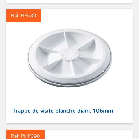
Réf. RF530
ACCASTILLAGE INOX
POULIES
COUTEAUX
Trappe de visite blanche diam. 106mm
SÉCURITÉ
STICKS DE BARRE
Réf. PNP390