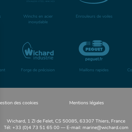
s
Winchs en acier
Enrouleurs de voiles
inoxydable
ent
Forge de précision
Maillons rapides
Co
estion des cookies
Mentions légales
Wichard, 1 ZI de Felet, CS 50085, 63307 Thiers, France
Tél: +33 (0)4 73 51 65 00 — E-mail:
marine@wichard.com