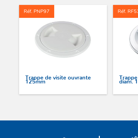
Réf. PNP97
Réf. RF5
Trappe de visite ouvrante
Trappe 
125mm
diam.