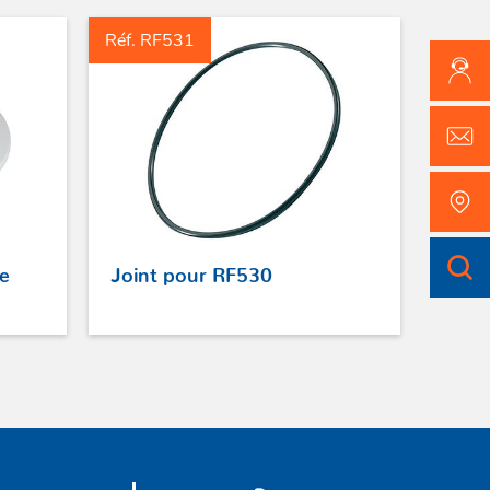
Réf. RF531
te
Joint pour RF530