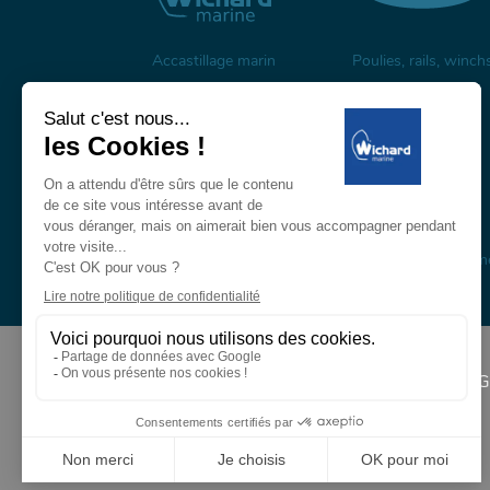
Accastillage marin
Poulies, rails, winch
Mâts et espars en carbone
Mâts, bômes et gréem
en composite
À propos
G