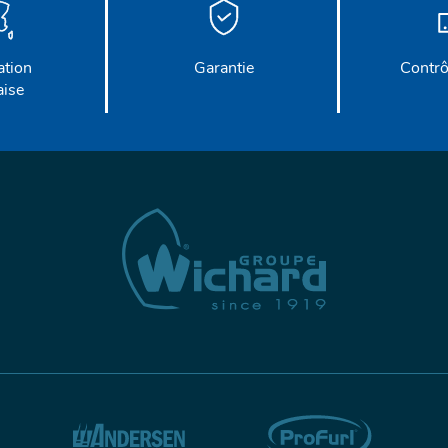
ation
Garantie
Contrô
aise