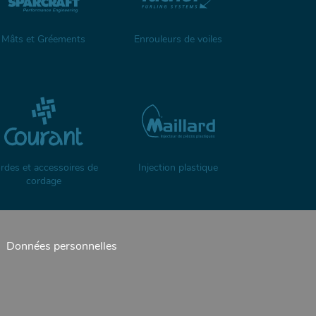
Mâts et Gréements
Enrouleurs de voiles
rdes et accessoires de
Injection plastique
cordage
Données personnelles