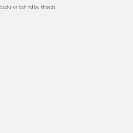
 decks or behind bulkheads.
Peguet Maillons rapides
poire inox
Peguet maillons rapides
carré inox
Peguet goupilles