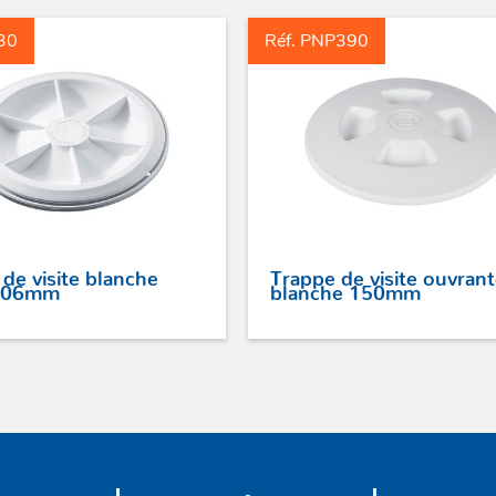
30
Réf. PNP390
de visite blanche
Trappe de visite ouvran
 106mm
blanche 150mm