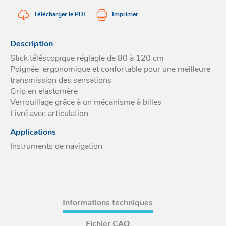
Acces
Télécharger le PDF
Imprimer
et go
Tour
Acces
- Ta
coin
Description
Stick téléscopique réglagle de 80 à 120 cm
Poignée ergonomique et confortable pour une meilleure
transmission des sensations
Grip en elastomère
Verrouillage grâce à un mécanisme à billes
Livré avec articulation
Applications
Instruments de navigation
Informations techniques
Fichier CAO