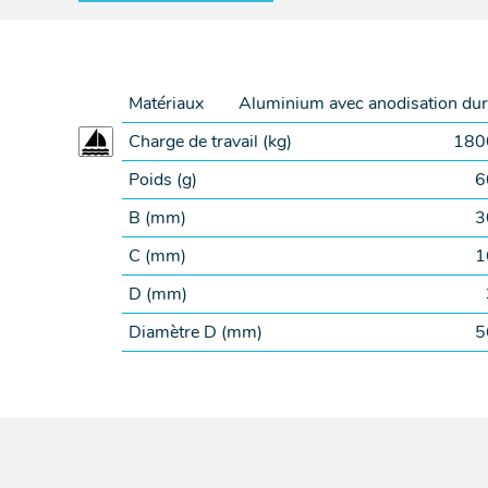
Matériaux
Aluminium avec anodisation du
Charge de travail (
kg
)
180
Poids (
g
)
6
B (
mm
)
3
C (
mm
)
1
D (
mm
)
Diamètre D (
mm
)
5