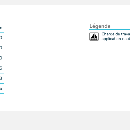
Légende
re
Charge de trava
0
application naut
0
0
6
3
6