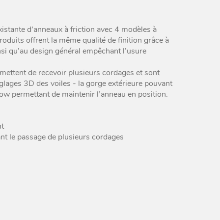
Peguet Maillons rapides
poire inox
tante d’anneaux à friction avec 4 modèles à
Peguet maillons rapides
duits offrent la même qualité de finition grâce à
carré inox
nsi qu’au design général empêchant l’usure
Peguet goupilles
ettent de recevoir plusieurs cordages et sont
glages 3D des voiles - la gorge extérieure pouvant
ow permettant de maintenir l’anneau en position.
nt
ant le passage de plusieurs cordages