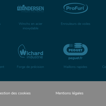
s
Winchs en acier
Enrouleurs de voiles
inoxydable
ent
Forge de précision
Maillons rapides
Co
estion des cookies
Mentions légales