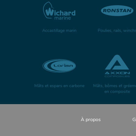
Accastillage marin
Poulies, rails, winch
Mâts et espars en carbone
Mâts, bômes et gréem
en composite
À propos
G