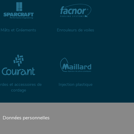
Mâts et Gréements
Enrouleurs de voiles
rdes et accessoires de
Injection plastique
cordage
Données personnelles