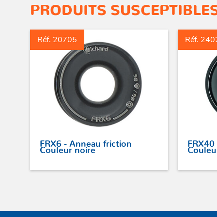
PRODUITS SUSCEPTIBLES
Réf. 20705
Réf. 240
FRX6 - Anneau friction
FRX40 
Couleur noire
Couleu