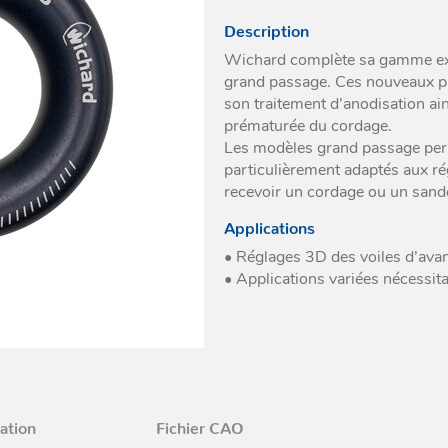
A émerillon
fortes charges
ées diverses
ulie à encastrer
Divers
Description
Pour sangle
Cadènes textile
ites à réa
Wichard complète sa gamme exis
fortes charges
grand passage. Ces nouveaux pro
a plastique
son traitement d’anodisation ai
a métallique
prématurée du cordage.
ocks
Les modèles grand passage perm
particulièrement adaptés aux ré
recevoir un cordage ou un sand
Applications
• Réglages 3D des voiles d’ava
• Applications variées nécessit
ation
Fichier CAO