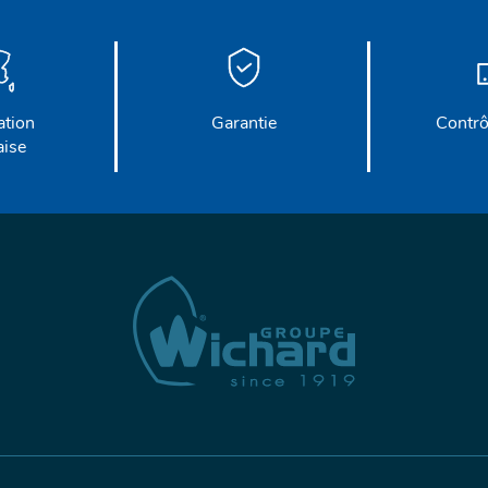
ation
Garantie
Contrô
aise