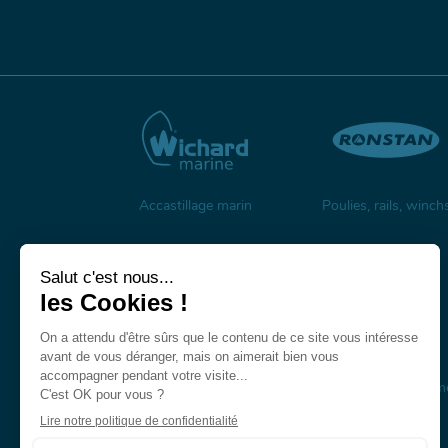
Accastillage marin
Poulies, rails, winch
Mâts et espars en carbone
Mâts, bômes et gréem
en composite