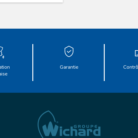
ation
Garantie
Contrô
aise