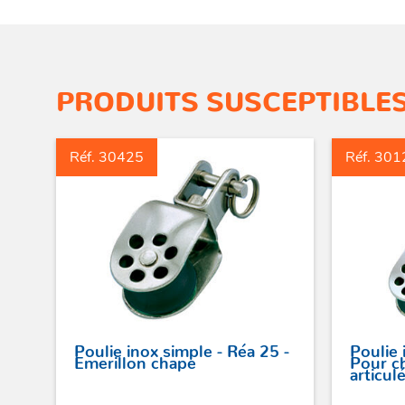
PRODUITS SUSCEPTIBLES
Réf. 30425
Réf. 301
Poulie inox simple - Réa 25 -
Poulie 
Emerillon chape
Pour c
articul