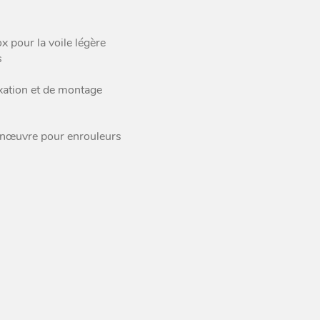
Peguet Maillons rapides
poire inox
 pour la voile légère
Peguet maillons rapides
s
carré inox
Peguet goupilles
ixation et de montage
anœuvre pour enrouleurs