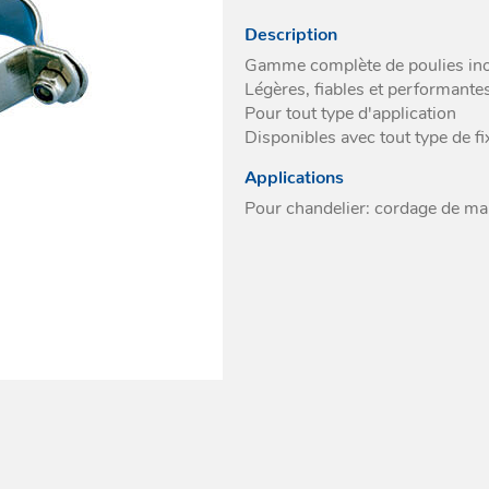
A émerillon
fortes charges
ées diverses
ulie pour câble
Divers
Description
Pour sangle
Cadènes textile
ulie à encastrer
Gamme complète de poulies inox
fortes charges
Légères, fiables et performante
ites à réa
Pour tout type d'application
a plastique
Disponibles avec tout type de f
a métallique
Applications
ocks
Pour chandelier: cordage de m