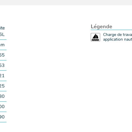
Légende
te
6L
Charge de trava
application naut
 mm
65
53
21
25
80
00
90