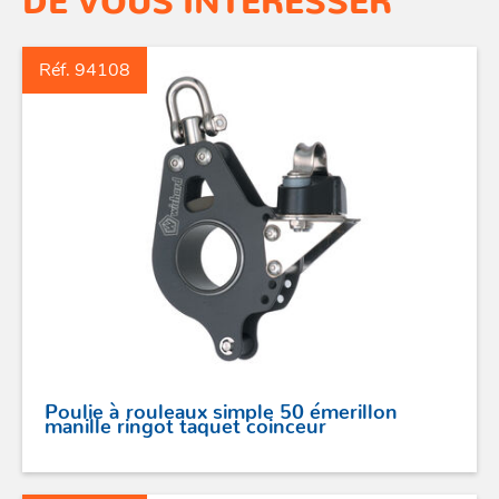
Réf. 94108
ACCASTILLAGE INOX
POULIES
COUTEAUX
Poulie à rouleaux simple 50 émerillon
manille ringot taquet coinceur
SÉCURITÉ
STICKS DE BARRE