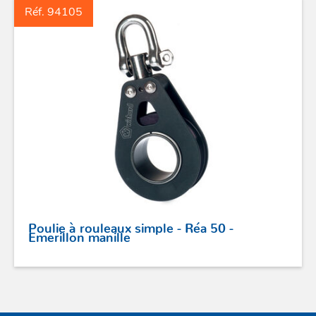
Réf. 94105
GAMMES RONSTAN
PROFURL
Poulie à rouleaux simple - Réa 50 -
Emerillon manille