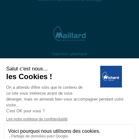
Injection plastique
À propos
Gestion des cookies
Mentions légales
Données personnelles
Wichard, 1 ZI de Felet, CS 50085, 63307 Thiers, France
Tél: +33 (0)4 73 51 65 00 — E-mail:
marine@wichard.com
© Wichard 2026
—
Réalisation ADDVISO