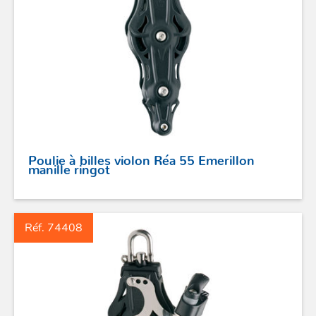
Poulie à billes violon Réa 55 Emerillon
ACCASTILLAGE INOX
manille ringot
POULIES
Réf. 74408
COUTEAUX
SÉCURITÉ
STICKS DE BARRE