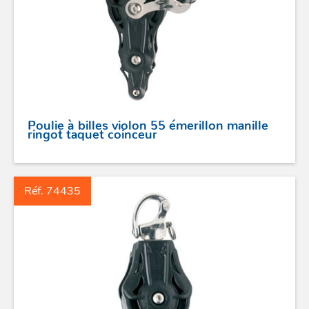
GAMMES RONSTAN
PROFURL
Poulie à billes violon 55 émerillon manille
ringot taquet coinceur
Réf. 74435