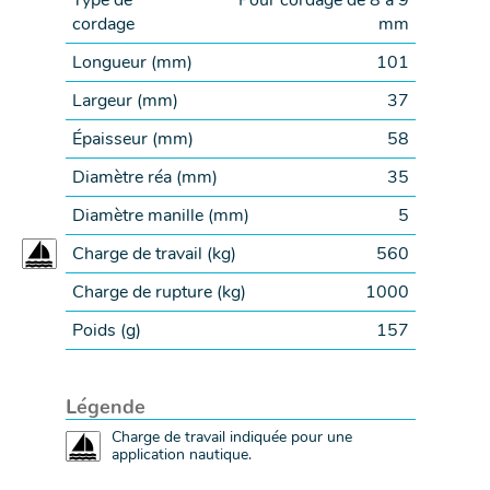
Type de
Pour cordage de 8 à 9
cordage
mm
Longueur (
mm
)
101
Largeur (
mm
)
37
Épaisseur (
mm
)
58
Diamètre réa (
mm
)
35
Diamètre manille (
mm
)
5
Charge de travail (
kg
)
560
Charge de rupture (
kg
)
1000
Poids (
g
)
157
Légende
Charge de travail indiquée pour une
application nautique.