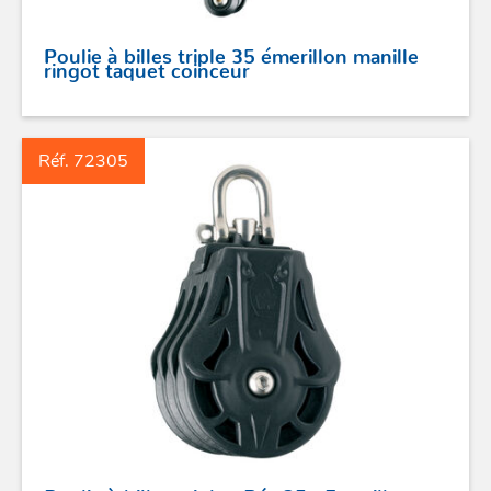
Poulie à billes triple 35 émerillon manille
STICKS DE BARRE
ringot taquet coinceur
GAMMES RONSTAN
Réf. 72305
PROFURL