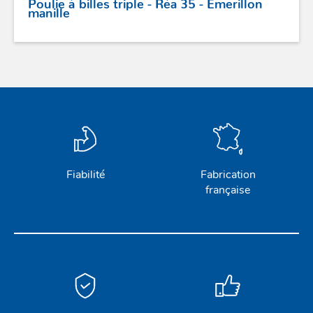
Poulie à billes triple - Réa 35 - Emerillon
manille
Fiabilité
Fabrication
française