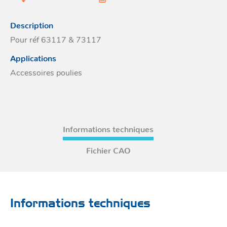
Acces
et go
Tour
Acces
- Ta
Description
coin
Pour réf 63117 & 73117
Applications
Accessoires poulies
Informations techniques
Fichier CAO
Informations techniques