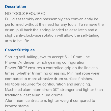
Acces
Description
et go
Tour
Acces
- Ta
NO TOOLS REQUIRED
coin
Full disassembly and reassembly can conveniently be
performed without the need for any tools. To remove the
drum, pull back the spring-loaded release latch and a
slight anti-clockwise rotation will allow the self-tailing
arm to be lifte
Caractéristiques
Sprung self-tailing jaws to accept 6 - 10mm line.
Proven Andersen winch gearing configuration.
Power Rib™ ensures a controlled grip on the line at all
times, whether trimming or easing. Minimal rope wear
compared to more abrasive drum surface finishes.
No tools required for configuration and servicing.
Machined aluminium drum â€“ stronger and lighter than
traditional cast aluminium drums.
Aluminium centre stem, lighter weight compared to
bronze stems.