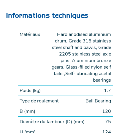
Informations techniques
Matériaux
Hard anodised aluminium
drum, Grade 316 stainless
steel shaft and pawls, Grade
2205 stainless steel axle
pins, Aluminium bronze
gears, Glass-filled nylon self
tailer,Self-lubricating acetal
bearings
Poids (
kg
)
1.7
Type de roulement
Ball Bearing
B (
mm
)
120
Diamètre du tambour (D) (
mm
)
75
H (
mm
)
124