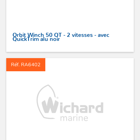
Orbit Winch 50 QT - 2 vitesses - avec
QuickTrim alu noir
ACCASTILLAGE INOX
Réf. RA6402
POULIES
COUTEAUX
SÉCURITÉ
STICKS DE BARRE
GAMMES RONSTAN