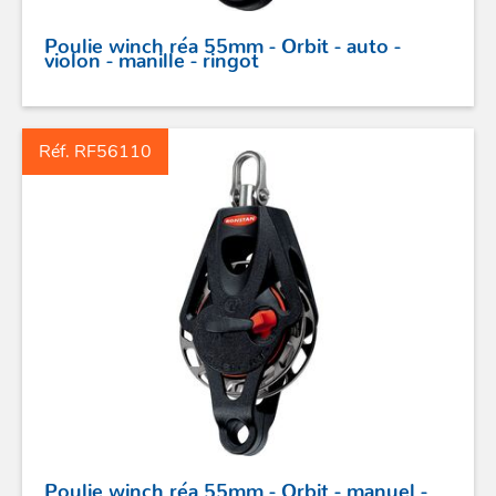
Poulie winch réa 55mm - Orbit - auto -
POULIES
violon - manille - ringot
COUTEAUX
Réf. RF56110
SÉCURITÉ
STICKS DE BARRE
GAMMES RONSTAN
PROFURL
Poulie winch réa 55mm - Orbit - manuel -