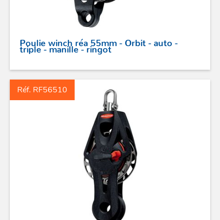
Poulie winch réa 55mm - Orbit - auto -
triple - manille - ringot
Réf. RF56510
ACCASTILLAGE INOX