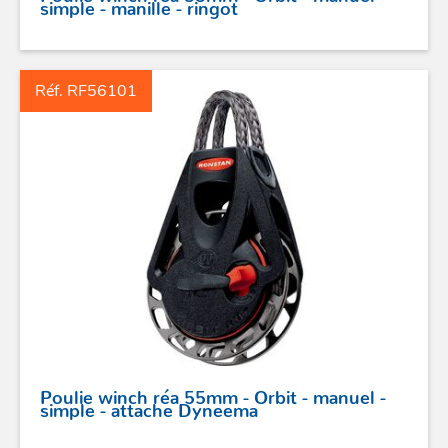
simple - manille - ringot
Réf. RF56101
Poulie winch réa 55mm - Orbit - manuel -
simple - attache Dyneema