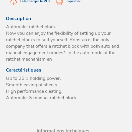
Télécharger le PDF
Imprimer
Acces
et go
Tour
Acces
- Ta
coin
Description
Automatic ratchet block
Now you can enjoy the flexibility of setting up your
ratchet blocks to suit yourself. Ronstan is the only
company that offers a ratchet block with both auto and
manual engagement modes*. In the auto mode of the
ratchet mechanism en
Caractéristiques
Up to 20:1 holding power.
Smooth easing of sheets.
High performance cleating.
Automatic & manual ratchet block.
Informations techniques