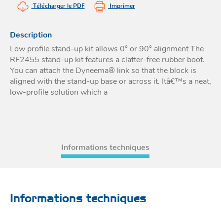
Télécharger le PDF
Imprimer
Acces
et go
Tour
Acces
- Ta
coin
Description
Low profile stand-up kit allows 0° or 90° alignment The
RF2455 stand-up kit features a clatter-free rubber boot.
You can attach the Dyneema® link so that the block is
aligned with the stand-up base or across it. Itâ€™s a neat,
low-profile solution which a
Informations techniques
Informations techniques