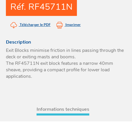
Réf. RF45711N
Acces
et go
Tour
Acces
- Ta
coin
Télécharger le PDF
Imprimer
Description
Exit Blocks minimise friction in lines passing through the
deck or exiting masts and booms.
The RF45711N exit block features a narrow 40mm
sheave, providing a compact profile for lower load
applications.
Informations techniques