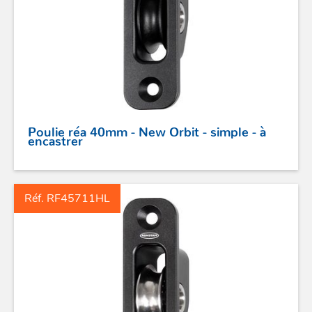
ACCASTILLAGE INOX
Poulie réa 40mm - New Orbit - simple - à
encastrer
POULIES
COUTEAUX
Réf. RF45711HL
SÉCURITÉ
STICKS DE BARRE
GAMMES RONSTAN