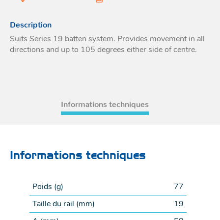
Acces
et go
Tour
Acces
- Ta
Description
coin
Suits Series 19 batten system. Provides movement in all
directions and up to 105 degrees either side of centre.
Informations techniques
Informations techniques
Poids (
g
)
77
Taille du rail (
mm
)
19