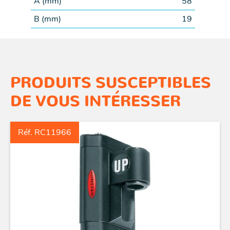
A (
mm
)
58
B (
mm
)
19
PRODUITS SUSCEPTIBLES
DE VOUS INTÉRESSER
Réf. RC11966