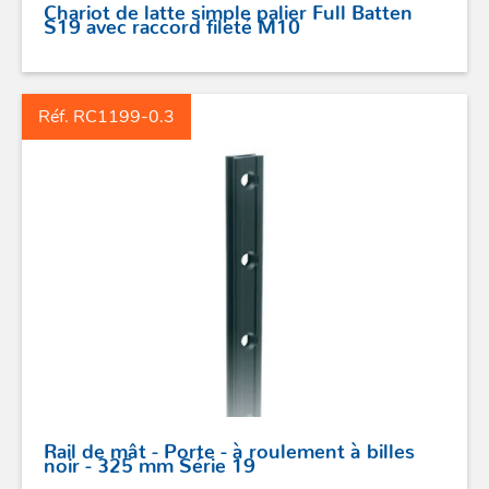
Chariot de latte simple palier Full Batten
S19 avec raccord fileté M10
STICKS DE BARRE
GAMMES RONSTAN
Réf. RC1199-0.3
PROFURL
Rail de mât - Porte - à roulement à billes
noir - 325 mm Série 19