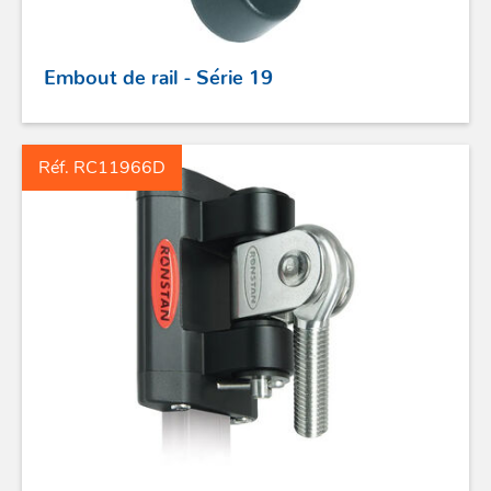
Embout de rail - Série 19
Réf. RC11966D
ACCASTILLAGE INOX
POULIES
COUTEAUX
SÉCURITÉ