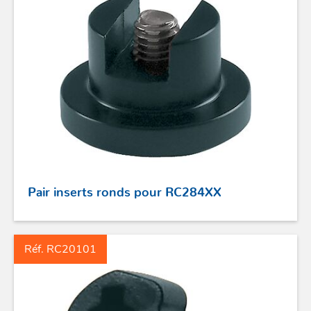
COUTEAUX
SÉCURITÉ
STICKS DE BARRE
GAMMES RONSTAN
PROFURL
Pair inserts ronds pour RC284XX
Réf. RC20101