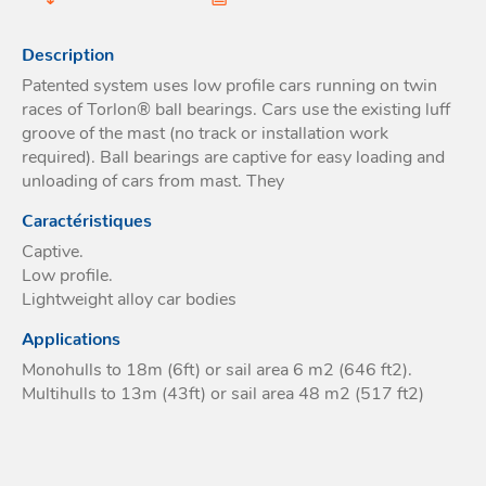
Acces
et go
Tour
Acces
- Ta
Description
coin
Patented system uses low profile cars running on twin
races of Torlon® ball bearings. Cars use the existing luff
groove of the mast (no track or installation work
required). Ball bearings are captive for easy loading and
unloading of cars from mast. They
Caractéristiques
Captive.
Low profile.
Lightweight alloy car bodies
Applications
Monohulls to 18m (6ft) or sail area 6 m2 (646 ft2).
Multihulls to 13m (43ft) or sail area 48 m2 (517 ft2)