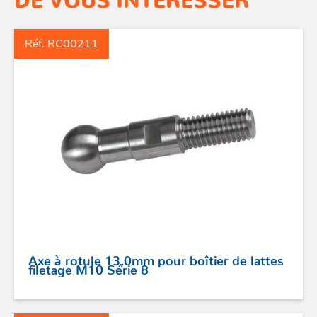
Réf. RC00211
Axe à rotule 13,0mm pour boîtier de lattes
filetage M10 Série 8