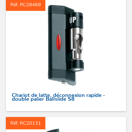
Réf. RC28469
Chariot de latte, déconnexion rapide -
double palier Ballslide S8
ACCASTILLAGE INOX
Réf. RC20131
POULIES