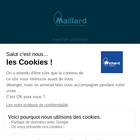
Injection plastique
À propos
Gestion des cookies
Mentions légales
Données personnelles
Wichard, 1 ZI de Felet, CS 50085, 63307 Thiers, France
Tél: +33 (0)4 73 51 65 00 — E-mail:
marine@wichard.com
© Wichard 2026
—
Réalisation ADDVISO