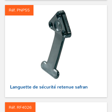
Réf. PNP55
ACCASTILLAGE INOX
POULIES
COUTEAUX
Languette de sécurité retenue safran
SÉCURITÉ
STICKS DE BARRE
Réf. RF4026