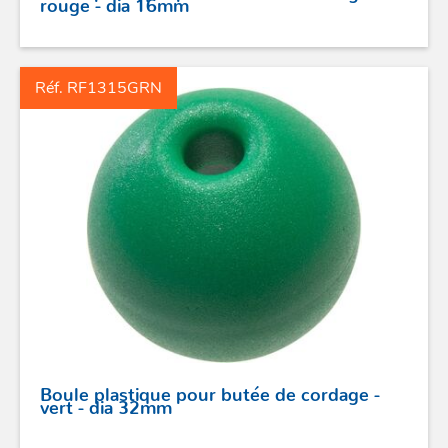
rouge - dia 16mm
STICKS DE BARRE
GAMMES RONSTAN
Réf. RF1315GRN
PROFURL
Boule plastique pour butée de cordage -
vert - dia 32mm