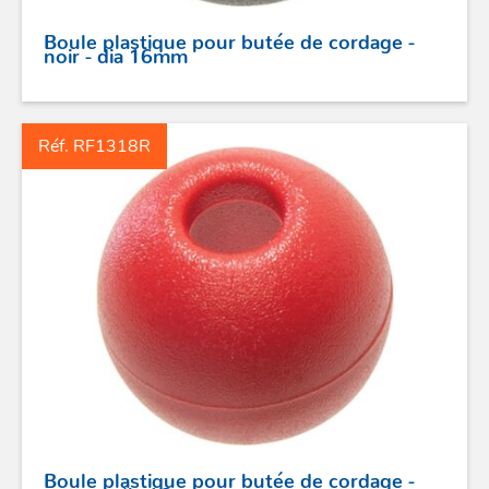
Boule plastique pour butée de cordage -
noir - dia 16mm
Réf. RF1318R
ACCASTILLAGE INOX
POULIES
COUTEAUX
SÉCURITÉ
Boule plastique pour butée de cordage -