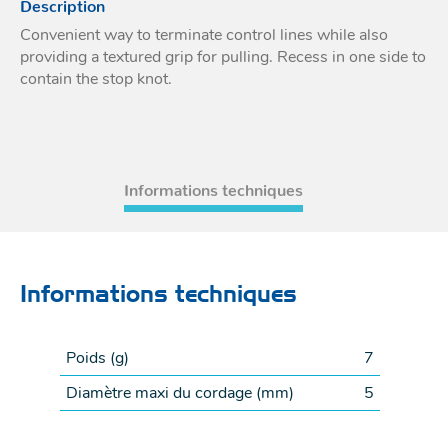
Description
Acces
et go
Tour
Convenient way to terminate control lines while also
Acces
- Ta
providing a textured grip for pulling. Recess in one side to
coin
contain the stop knot.
Informations techniques
Informations techniques
Poids (
g
)
7
Diamètre maxi du cordage (
mm
)
5