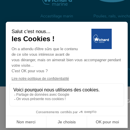
Accastillage marin
Poulies, rails, winch
Mâts et espars en carbone
Mâts, bômes et gréem
en composite
À propos
G