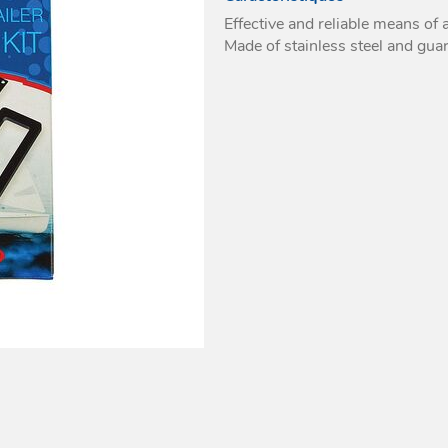
A émerillon
fortes charges
Effective and reliable means of 
ées diverses
ulie à encastrer
Divers
Pour sangle
Cadènes textile
Made of stainless steel and guar
ites à réa
fortes charges
a plastique
a métallique
ocks