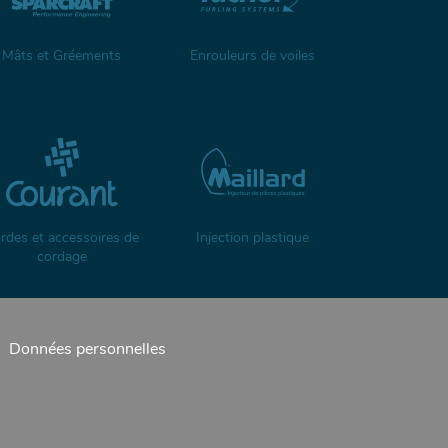
Mâts et Gréements
Enrouleurs de voiles
rdes et accessoires de
Injection plastique
cordage
Données personnelles