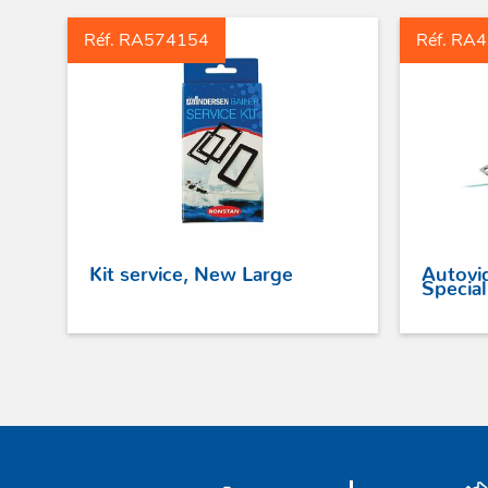
Réf. RA574154
Réf. RA
Kit service, New Large
Autovi
Special