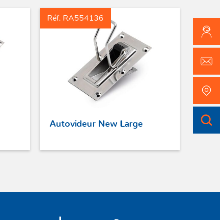
Réf. RA554136
Autovideur New Large