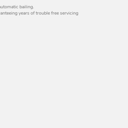
automatic bailing.
Peguet Maillons rapides
poire inox
anteeing years of trouble free servicing
Peguet maillons rapides
carré inox
Peguet goupilles