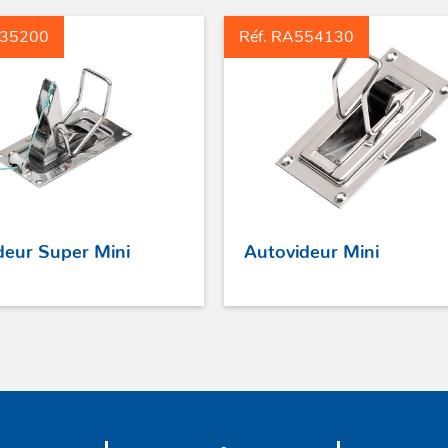
435200
Réf. RA554130
deur Super Mini
Autovideur Mini