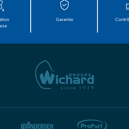
ation
Garantie
Contrô
aise