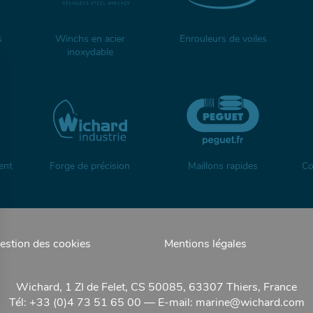
s
Winchs en acier
Enrouleurs de voiles
inoxydable
ent
Forge de précision
Maillons rapides
Co
estion des cookies
Mentions légales
Wichard, 1 ZI de Felet, CS 50085, 63307 Thiers, France
Tél: +33 (0)4 73 51 65 00 — E-mail:
marine@wichard.com