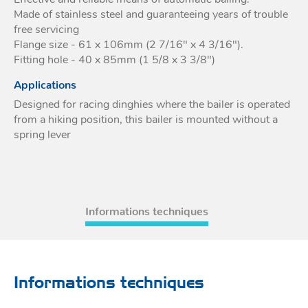
Made of stainless steel and guaranteeing years of trouble
Acces
et go
Tour
Acces
free servicing
- Ta
coin
Flange size - 61 x 106mm (2 7/16" x 4 3/16").
Fitting hole - 40 x 85mm (1 5/8 x 3 3/8")
Applications
Designed for racing dinghies where the bailer is operated
from a hiking position, this bailer is mounted without a
spring lever
Informations techniques
Informations techniques