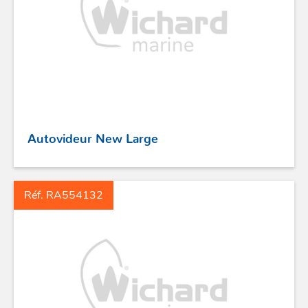
Autovideur New Large
Réf. RA554132