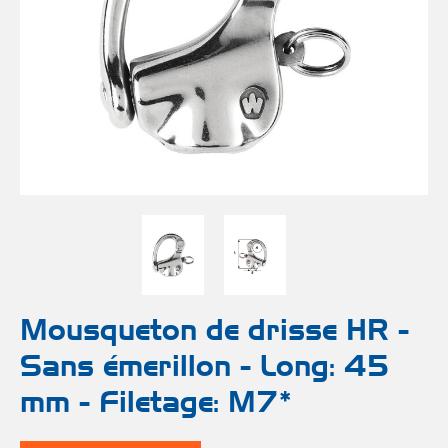
Aut
mod
Pou
Fr
d
roul
bô
Rid
H
Emmaga
Acces
Acces
Acces
Pou
Grée
grée
in
Mar
FORT
Acces
Ann
Pou
e
sa
pass
r
Mousqueton de drisse HR -
Fu
Sans émerillon - Long: 45
Bat
Entr
e
Pou
Ball
ouvr
mm - Filetage: M7*