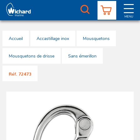
Aller
au
contenu
MENU
principal
CATALOGUE
SERVICE CLIENTS
REVENDEURS
ACTUALITÉS
À PROPOS
CONTACT
Accueil
Accastillage inox
Mousquetons
Sauve
Fixa
Ga
Pou
Pou
Sti
télésc
de ha
Offs
sa
bil
Mousquetons de drisse
Sans émerillon
Mousq
Rail
Réf. 72473
Sauve
Ga
char
Sti
de ha
Offs
Pou
fi
larg
Res
à bi
Mani
Win
Acces
Ga
Pou
Lig
Aqua
de 
roul
Lyf'
Emeri
Sti