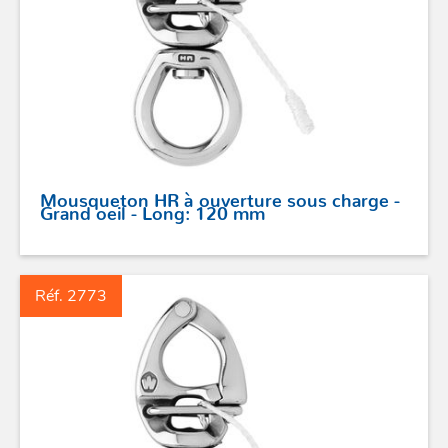
Mousqueton HR à ouverture sous charge -
Grand oeil - Long: 120 mm
Réf. 2773