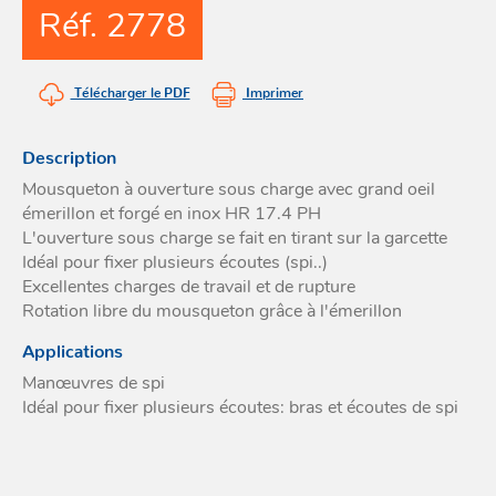
Réf. 2778
Acces
et go
Tour
Acces
- Ta
coin
Télécharger le PDF
Imprimer
Description
Mousqueton à ouverture sous charge avec grand oeil
émerillon et forgé en inox HR 17.4 PH
L'ouverture sous charge se fait en tirant sur la garcette
Idéal pour fixer plusieurs écoutes (spi..)
Excellentes charges de travail et de rupture
Rotation libre du mousqueton grâce à l'émerillon
Applications
Manœuvres de spi
Idéal pour fixer plusieurs écoutes: bras et écoutes de spi