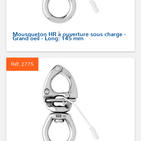
Mousqueton HR à ouverture sous charge -
Grand oeil - Long: 145 mm
Réf. 2775