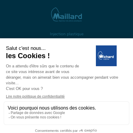
Injection plastique
À propos
Gestion des cookies
Mentions légales
Données personnelles
Wichard, 1 ZI de Felet, CS 50085, 63307 Thiers, France
Tél: +33 (0)4 73 51 65 00 — E-mail:
marine@wichard.com
© Wichard 2026
—
Réalisation ADDVISO