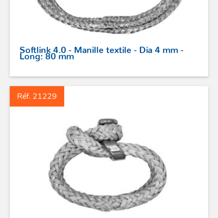
Softlink 4.0 - Manille textile - Dia 4 mm -
Long: 80 mm
Réf. 21229
ACCASTILLAGE INOX
POULIES
COUTEAUX
SÉCURITÉ