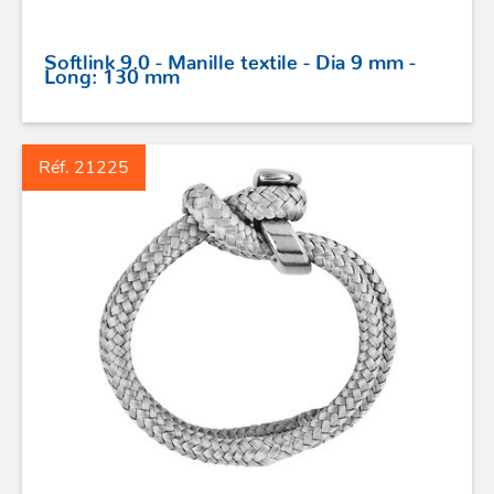
STICKS DE BARRE
Softlink 9.0 - Manille textile - Dia 9 mm -
Long: 130 mm
GAMMES RONSTAN
Réf. 21225
PROFURL