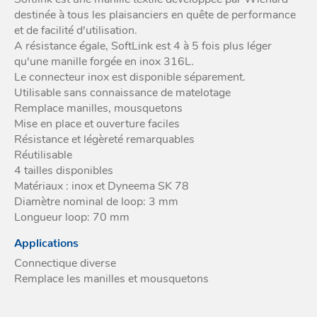
destinée à tous les plaisanciers en quête de performance
Acces
et go
Tour
Acces
et de facilité d'utilisation.
- Ta
coin
A résistance égale, SoftLink est 4 à 5 fois plus léger
qu'une manille forgée en inox 316L.
Le connecteur inox est disponible séparement.
Utilisable sans connaissance de matelotage
Remplace manilles, mousquetons
Mise en place et ouverture faciles
Résistance et légèreté remarquables
Réutilisable
4 tailles disponibles
Matériaux : inox et Dyneema SK 78
Diamètre nominal de loop: 3 mm
Longueur loop: 70 mm
Applications
Connectique diverse
Remplace les manilles et mousquetons