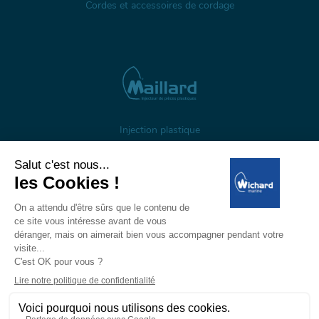
Cordes et accessoires de cordage
Injection plastique
À propos
Gestion des cookies
Mentions légales
Données personnelles
Wichard, 1 ZI de Felet, CS 50085, 63307 Thiers, France
Tél: +33 (0)4 73 51 65 00 — E-mail:
marine@wichard.com