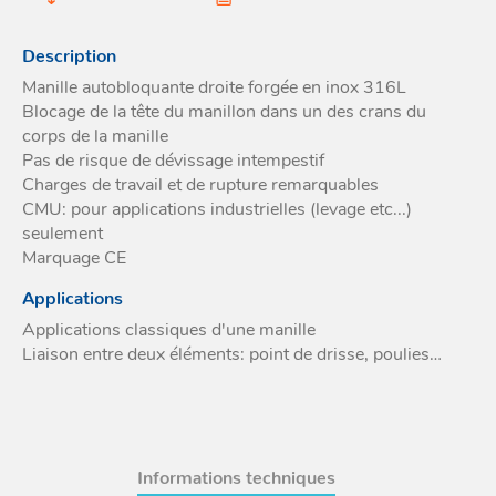
Acces
et go
Tour
Acces
- Ta
Description
coin
Manille autobloquante droite forgée en inox 316L
Blocage de la tête du manillon dans un des crans du
corps de la manille
Pas de risque de dévissage intempestif
Charges de travail et de rupture remarquables
CMU: pour applications industrielles (levage etc...)
seulement
Marquage CE
Applications
Applications classiques d'une manille
Liaison entre deux éléments: point de drisse, poulies…
Informations techniques