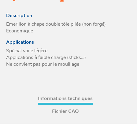
Acces
et go
Tour
Acces
- Ta
Description
coin
Emerillon à chape double tôle pliée (non forgé)
Economique
Applications
Spécial voile légère
Applications à faible charge (sticks…)
Ne convient pas pour le mouillage
Informations techniques
Fichier CAO