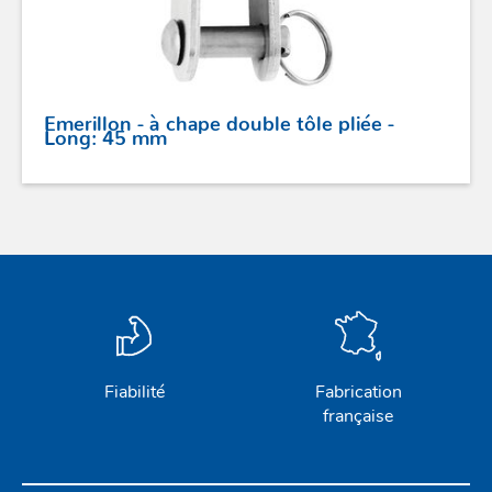
POULIES
COUTEAUX
Emerillon - à chape double tôle pliée -
Long: 45 mm
SÉCURITÉ
STICKS DE BARRE
GAMMES RONSTAN
PROFURL
Fiabilité
Fabrication
française