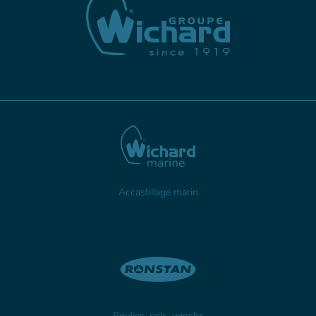
Accastillage marin
Poulies, rails, winchs