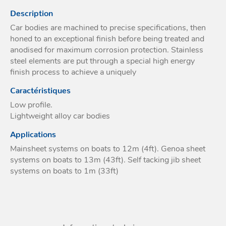
Acces
Description
et go
Tour
Acces
- Ta
Car bodies are machined to precise specifications, then
coin
honed to an exceptional finish before being treated and
anodised for maximum corrosion protection. Stainless
steel elements are put through a special high energy
finish process to achieve a uniquely
Caractéristiques
Low profile.
Lightweight alloy car bodies
Applications
Mainsheet systems on boats to 12m (4ft). Genoa sheet
systems on boats to 13m (43ft). Self tacking jib sheet
systems on boats to 1m (33ft)
Informations techniques