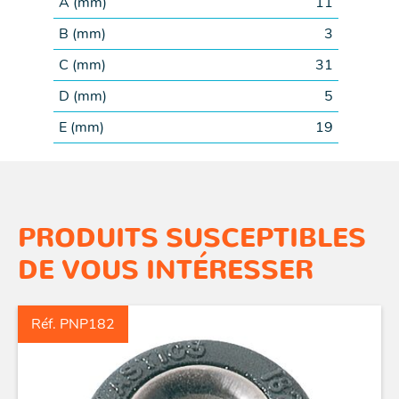
A (
mm
)
11
B (
mm
)
3
C (
mm
)
31
D (
mm
)
5
E (
mm
)
19
PRODUITS SUSCEPTIBLES
DE VOUS INTÉRESSER
Réf. PNP182