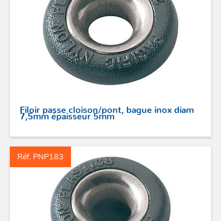
Filoir passe cloison/pont, bague inox diam
7,5mm épaisseur 5mm
Réf. PNP183