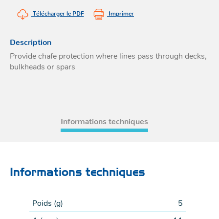
Acces
Télécharger le PDF
Imprimer
et go
Tour
Acces
- Ta
coin
Description
Provide chafe protection where lines pass through decks,
bulkheads or spars
Informations techniques
Informations techniques
Poids (
g
)
5