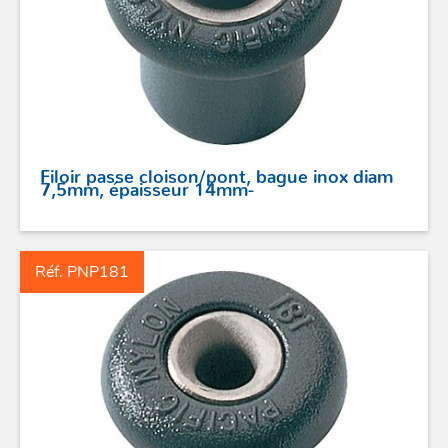
Filoir passe cloison/pont, bague inox diam
7,5mm, épaisseur 14mm-
Réf. PNP181
ACCASTILLAGE INOX
POULIES
COUTEAUX