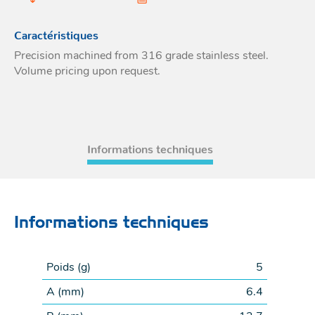
Acces
et go
Tour
Acces
- Ta
Caractéristiques
coin
Precision machined from 316 grade stainless steel.
Volume pricing upon request.
Informations techniques
Informations techniques
Poids (
g
)
5
A (
mm
)
6.4