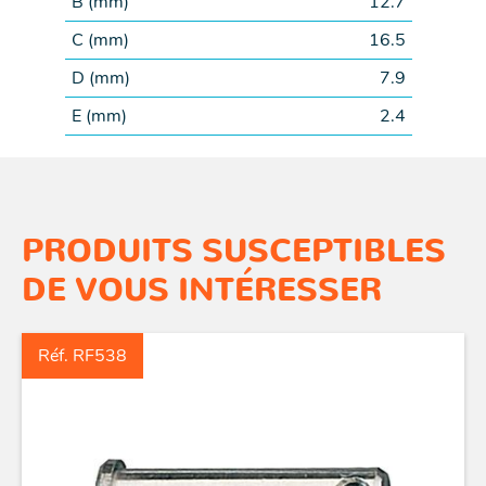
B (
mm
)
12.7
C (
mm
)
16.5
D (
mm
)
7.9
E (
mm
)
2.4
PRODUITS SUSCEPTIBLES
DE VOUS INTÉRESSER
Réf. RF538